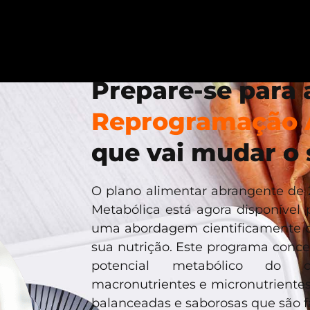
Prepare-se para 
Reprogramação 
que vai mudar o 
O plano alimentar abrangente de 
Metabólica está agora disponível
uma abordagem cientificamente c
sua nutrição. Este programa conc
potencial metabólico do c
macronutrientes e micronutrientes
balanceadas e saborosas que são fá