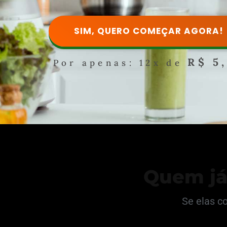
SIM, QUERO COMEÇAR AGORA!
R$ 5
Por apenas: 12x de
Quem já
Se elas c