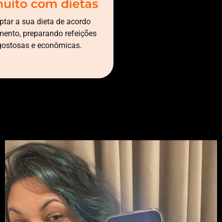
muito com dietas
ptar a sua dieta de acordo
ento, preparando refeições
 gostosas e econômicas.