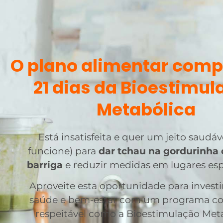
O plano alimentar comp
21 dias da Bioestimul
Metabólica
Está insatisfeita e quer um jeito saudáv
funcione) para
dar tchau na gordurinha 
barriga
e reduzir medidas em lugares esp
Aproveite esta oportunidade para invest
saúde e bem-estar com um programa con
respeitável como a Bioestimulação Meta