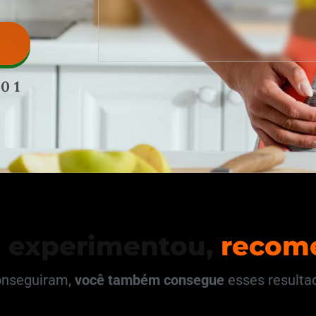
,01
 experimentou,
recom
onseguiram,
você também consegue
esses resulta