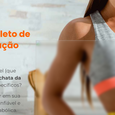
leto de
ação
el (que
chata da
ecíficos?
ir em sua
fiável e
bólica.