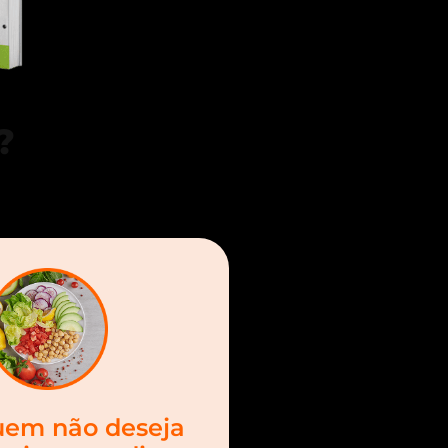
?
uem não deseja