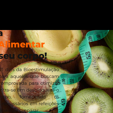
a
Alimentar
seu corpo!
21 dias da Bioestimulação
 para aqueles que buscam
omprovada para otimizar
entra-se em desbloquear o
orpo, fornecendo os
 necessários em refeições
ceis de preparar.