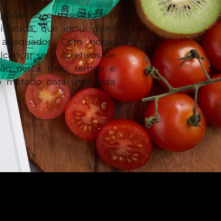
poderoso e baseado em
brada, que inclui dieta
os adequados. Com nosso
cançar seus objetivos de
 Não perca mais tempo e
o método para uma vida