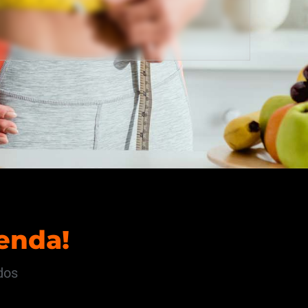
enda!
dos