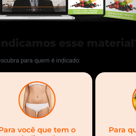
indicamos esse material
scubra para quem é indicado:
Para você que tem o
Para q