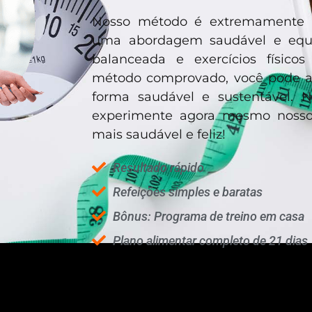
Nosso método é extremamente 
uma abordagem saudável e equili
balanceada e exercícios físic
método comprovado, você pode al
forma saudável e sustentável.
experimente agora mesmo noss
mais saudável e feliz!
Resultado rápido
Refeições simples e baratas
Bônus: Programa de treino em casa
Plano alimentar completo de 21 dias