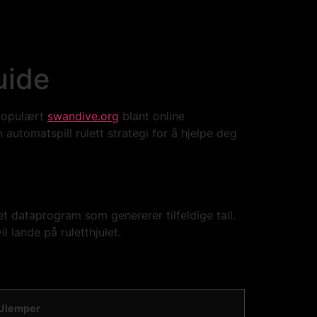
uide
 populært
swandive.org
blant online
 automatspill rulett strategi for å hjelpe deg
t et dataprogram som genererer tilfeldige tall.
l lande på ruletthjulet.
Ulemper