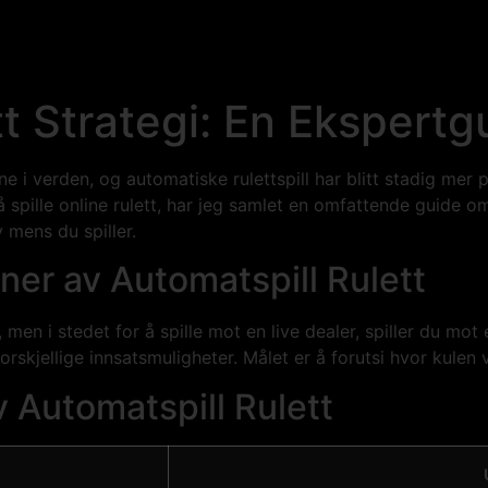
t Strategi: En Ekspertg
ne i verden, og automatiske rulettspill har blitt stadig mer
 spille online rulett, har jeg samlet en omfattende guide om
 mens du spiller.
ner av Automatspill Rulett
t, men i stedet for å spille mot en live dealer, spiller du mo
orskjellige innsatsmuligheter. Målet er å forutsi hvor kulen vi
 Automatspill Rulett