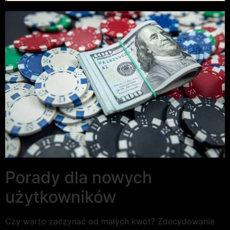
Porady dla nowych
użytkowników
Czy warto zaczynać od małych kwot? Zdecydowanie