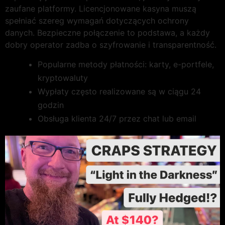
zaufane platformy. Licencjonowane kasyna muszą
spełniać szereg wymagań dotyczących ochrony
danych.
Bezpieczne połączenie
to podstawa, a każdy
dobry operator zadba o szyfrowanie i transparentność.
Popularne metody płatności: karty, e-portfele,
kryptowaluty
Wypłaty często realizowane są w ciągu 24
godzin
Obsługa klienta 24/7 przez chat lub email