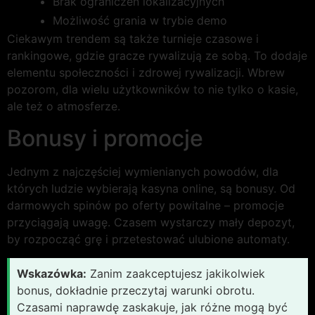
Brak ograniczeń lokalizacyjnych
Możliwość grania w trybie demo
Ciekawym trendem są także turnieje czasowe i
rankingowe, gdzie gracze rywalizują ze sobą. To dodaje
elementu społeczności i zdrowej rywalizacji. Wbrew
pozorom, dla wielu użytkowników to nie tylko o kasie,
ale też o atmosferze.
Bonusy i promocje
Jednym z najczęściej wymienianych powodów, dla
których ludzie wybierają kasyna online, są bonusy. Od
darmowych spinów po oferty powitalne – promocje
przyciągają uwagę. Czasem wystarczy mały depozyt,
by rozpocząć grę i przetestować ulubione automaty.
Wskazówka:
Zanim zaakceptujesz jakikolwiek
bonus, dokładnie przeczytaj warunki obrotu.
Czasami naprawdę zaskakuje, jak różne mogą być